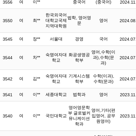
여
이**
중국어
(중국어)
3556
2024.11
한국외국어
법학, 영어영
여
최**
대학교국제
영어
3550
2024.08
문
지역대학원
여
장**
서울대
경영
국어
3545
2024.07
영어,수학(이
숙명여자대
화공생명공
여
차**
과),수학(문
3544
2024.07
학교
학부
과)
숙명여자대
기계시스템
수학(이과),
여
김**
3542
2024.07
학교
학부
수학(문과)
여
이**
세종대학교
법학과
영어
3541
2023.11
영어영문학
영어,기타(편
부 글로벌커
여
이**
국민대학교
입영어, 공무
3540
2023.11
뮤니케이션
원영어)
학과