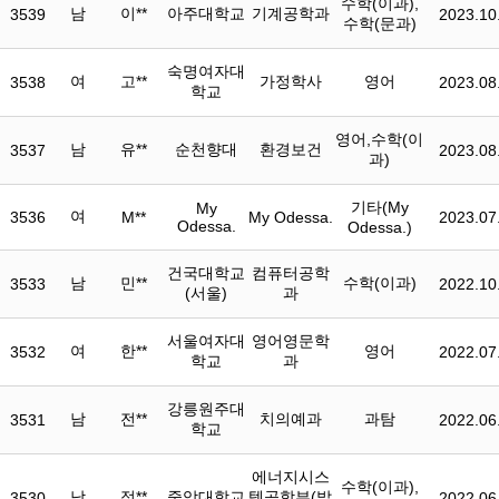
수학(이과),
남
이**
아주대학교
기계공학과
3539
2023.10
수학(문과)
숙명여자대
여
고**
가정학사
영어
3538
2023.08
학교
영어,수학(이
남
유**
순천향대
환경보건
3537
2023.08
과)
기타(My
My
여
3536
M**
My Odessa.
2023.07
Odessa.
Odessa.)
건국대학교
컴퓨터공학
남
민**
수학(이과)
3533
2022.10
(서울)
과
서울여자대
영어영문학
여
한**
영어
3532
2022.07
학교
과
강릉원주대
남
전**
치의예과
과탐
3531
2022.06
학교
에너지시스
수학(이과),
남
정**
중앙대학교
템공학부(발
3530
2022.06