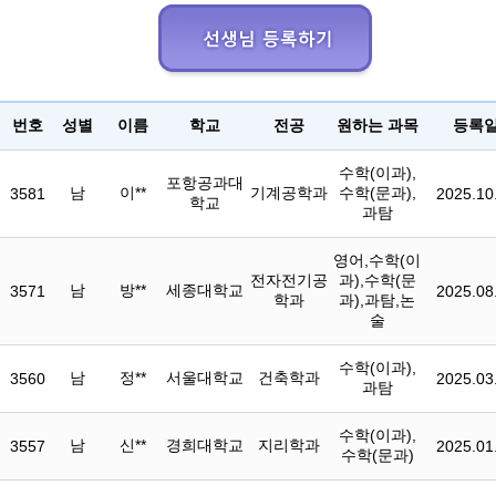
번호
성별
이름
학교
전공
원하는 과목
등록
수학(이과),
포항공과대
남
이**
기계공학과
수학(문과),
3581
2025.10
학교
과탐
영어,수학(이
전자전기공
과),수학(문
남
방**
세종대학교
3571
2025.08
학과
과),과탐,논
술
수학(이과),
남
정**
서울대학교
건축학과
3560
2025.03
과탐
수학(이과),
남
신**
경희대학교
지리학과
3557
2025.01
수학(문과)